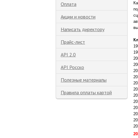
Ка
Оплата
по
с
ц
Акции и новости
ав
вы
Написать директору
К
Прайс-лист
19
19
API 2.0
20
20
API Росско
20
20
Полезные материалы
20
20
Правила оплаты картой
20
20
20
20
20
20
20