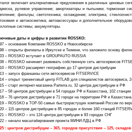
талог включает альтернативные предложения в различных ценовых сег
двеска, рулевое управление;
амортизаторы и пыльники;
тормозная си
епление;
фильтры;
светотехника;
охлаждение;
электрика; стеклоочис
тохимия и автокосметика;
автоаксессуары и дополнительное оборудова
хлопные системы; аккумуляторы.
лючевые даты и цифры в развитии ROSSKO:
97 – основание Компании ROSSKO в Новосибирске
98 – открыты филиалы в Иркутске и Тюмени, что заложило основу фили
03 – ROSSKO вступает в GROUPAUTO RUSSIA
08 – ROSSKO начинает развивать собственную сеть автосервисов FIT
10 – ROSSKO расширяет географию до 17 центров дистрибуции
13 – запуск франшизы сети автосервисов FITSERVICE
14 – открыт тренинговый центр FITLAB для специалистов автосервиса, 2
15 – старт интернет-магазина Parterra.ru, 32 центра дистрибуции в РФ
17 – 58 центров дистрибуции в 54 городах РФ и Казахстана, 102 станци
18 – 76 центров дистрибуции в 71 городе на территории РФ и Казахстана
19 – ROSSKO в TOP-50 самых быстрорастущих компаний России по вер
20 – 115 центров дистрибуции в 85 городах и более 160 станций FITSER
21 – ROSSKO – это 124 центра дистрибуции в 93 городах СНГ
22 – начало масштабирования проекта МИНИ-ЛДЦ в РФ
25 : центров дистрибуции – 365, городов присутствия – 125, складов