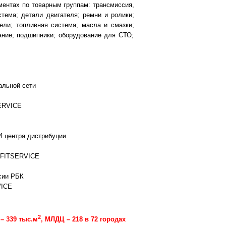
ментах по товарным группам:
трансмиссия,
стема;
д
етали двигателя;
ремни и ролики;
тели
; топливная система;
масла и смазки;
ние; подшипники; оборудование для СТО;
альной сети
SERVICE
4 центра дистрибуции
и FITSERVICE
сии РБК
VICE
2
 – 339 тыс.м
, МЛДЦ – 218 в 72 городах