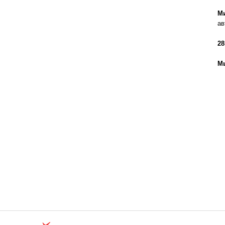
М
ав
28
Мы