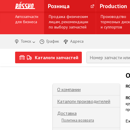
Розница
Production
Автозапчасти
Продажа физическим
Производство
для бизнеса
лицам, рекомендации
тормозных диск
по выбору запчастей
и суппортов
Томск
График
Адреса
Каталоги запчастей
О
R
О компании
R
Каталоги производителей
кр
пр
Доставка
Политика возврата
Е