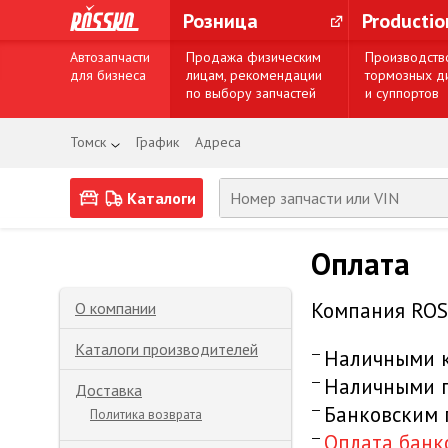
Розница
Producti
Автозапчасти
Продажа физическим
Производств
для бизнеса
лицам, рекомендации
тормозных д
по выбору запчастей
и суппортов
Томск
График
Адреса
Каталоги
Оплата
Компания ROS
О компании
Каталоги производителей
Наличными к
Наличными п
Доставка
Банковским
Политика возврата
Оплата банк